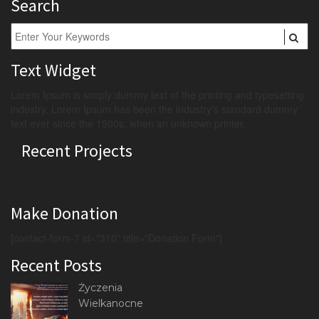
Search
Text Widget
Lorem Ipsum is simply dummy text of the printing and typesetting
industry. Lorem Ipsum has been the industry's standard dummy
text ever since the 1500s, when an unknown printer.
Recent Projects
Make Donation
[contact-form-7 id="310" title="Donation Form"]
Recent Posts
Życzenia
Wielkanocne