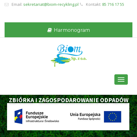
Email:
sekretariat@biom-recykling.pl
Kontakt:
85 716 17 55
Harmonogram
Toggle
navigati
ZBIÓRKA I ZAGOSPODAROWANIE ODPADÓW