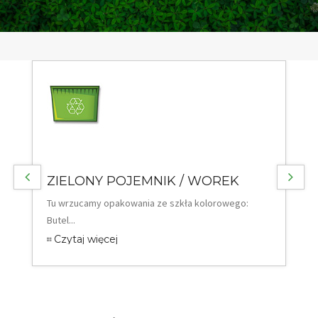
Jaświły | Suchowola | Korycin | Janów | Goniądz | Miasto Augustów |
Gmina Augustów | Miasto Grajewo | Gmina Grajewo | Nowinka |
Bargłów Kościelny | Dąbrowa Białostocka | Rajgród | Nowy Dwór |
Lipsk | Trzcianne | Sztabin | Mońki | Płaska | Knyszyn | Jasionówka |
Krypno
ZIELONY POJEMNIK / WOREK
Tu wrzucamy opakowania ze szkła kolorowego:
Butel...
Czytaj więcej